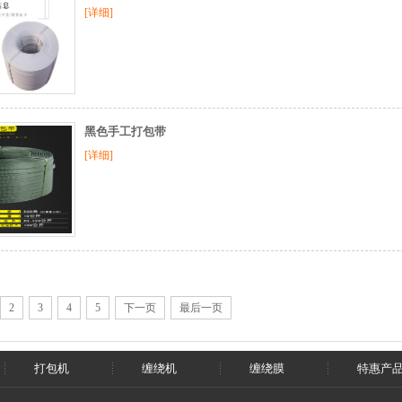
[详细]
黑色手工打包带
[详细]
2
3
4
5
下一页
最后一页
打包机
缠绕机
缠绕膜
特惠产