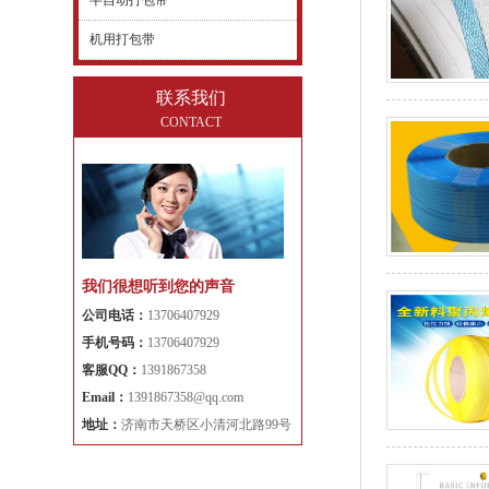
半自动打包带
机用打包带
联系我们
CONTACT
我们很想听到您的声音
公司电话：
13706407929
手机号码：
13706407929
客服QQ：
1391867358
Email：
1391867358@qq.com
地址：
济南市天桥区小清河北路99号