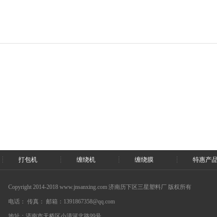
打包机
缠绕机
缠绕膜
特惠产
Copyright 2014-2018 www.jnsanxing.com 济南历下区三星塑料厂 版权所有
电话： 传真： 邮箱：1391867358@qq.com
地址：济南市天桥区小清河北路99号