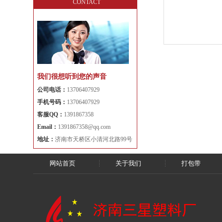
CONTACT
我们很想听到您的声音
公司电话：
13706407929
手机号码：
13706407929
客服QQ：
1391867358
Email：
1391867358@qq.com
地址：
济南市天桥区小清河北路99号
网站首页
关于我们
打包带