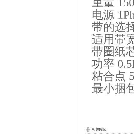
重量
150
电源
1Ph
带的选
适用带
带圈纸
功率
0.
粘合点
最小捆
相关阅读