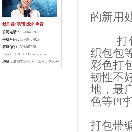
的新用
我们很想听到您的声音
公司电话：
13706407929
打包带
手机号码：
13706407929
客服QQ：
1391867358
织包包
Email：
1391867358@qq.com
彩色打
地址：
济南市天桥区小清河北路99号
韧性不
地，最
色等P
打包带